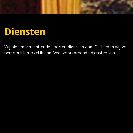
Diensten
Wij bieden verschillende soorten diensten aan. Dit bieden wij zo
persoonlijk mogelijk aan. Veel voorkomende diensten zijn:
- Chauffeur/personenvervoer/airport service
- Conciërge service
- Cleaning/schoonmaken
- Bemiddelen bij huurwoningen
- Woning inrichting
- Aankoop van exclusieve auto's en scooters
Mocht u speciale wensen hebben, schroom niet om contact op
te nemen. Wij doen ons best voor u!