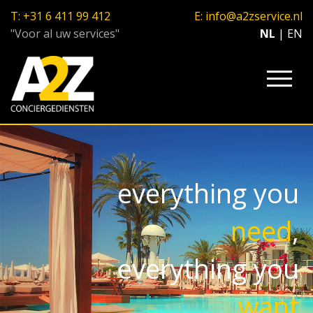
T:
+31 6 411 99 412
E:
info@a2zservice.nl
"Voor al uw services"
NL
|
EN
everything you
need
,
everything you
want